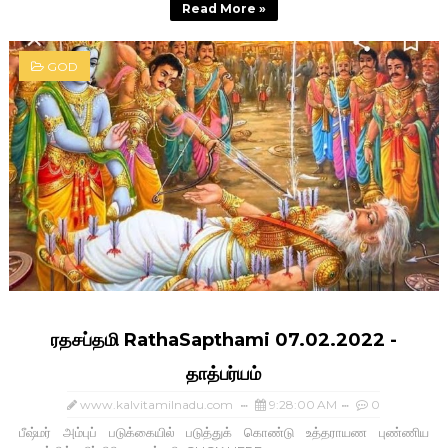
Read More »
GOD
ரதசப்தமி RathaSapthami 07.02.2022 -
தாத்பர்யம்
www.kalvitamilnadu.com
9:28:00 AM
0
பீஷ்மர் அம்புப் படுக்கையில் படுத்துக் கொண்டு உத்தராயண புண்ணிய