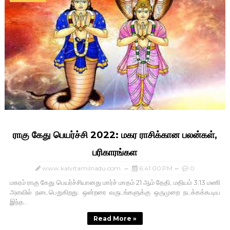
ராகு கேது பெயர்ச்சி 2022: மகர ராசிக்கான பலன்கள்,
பரிகாரங்கள
www.kalvitamilnadu.com
6:41:00 PM
0
மகரம் ராகு கேது பெயர்ச்சியானது மார்ச் மாதம் 21 ஆம் தேதி, மதியம் 3:13 மணி
அளவில் நடைபெறுகிறது. ஒன்றரை வருடங்களுக்கு ஒருமுறை நடக்கக்கூடிய
இந்த...
Read More »