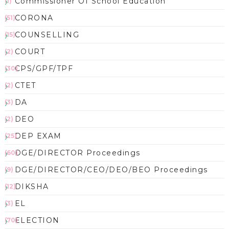
Commissioner Of School Education
(1)
CORONA
(51)
COUNSELLING
(15)
COURT
(2)
CPS/GPF/TPF
(30)
CTET
(2)
DA
(3)
DEO
(2)
DEP EXAM
(25)
DGE/DIRECTOR Proceedings
(60)
DGE/DIRECTOR/CEO/DEO/BEO Proceedings
(9)
DIKSHA
(12)
EL
(3)
ELECTION
(70)