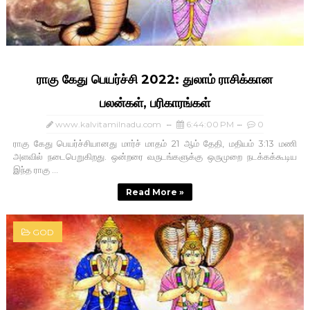
ராகு கேது பெயர்ச்சி 2022: துலாம்‌ ராசிக்கான
பலன்கள், பரிகாரங்கள்
www.kalvitamilnadu.com
6:44:00 PM
0
ராகு கேது பெயர்ச்சியானது மார்ச் மாதம் 21 ஆம் தேதி, மதியம் 3:13 மணி
அளவில் நடைபெறுகிறது. ஒன்றரை வருடங்களுக்கு ஒருமுறை நடக்கக்கூடிய
இந்த ராகு ...
Read More »
GOD