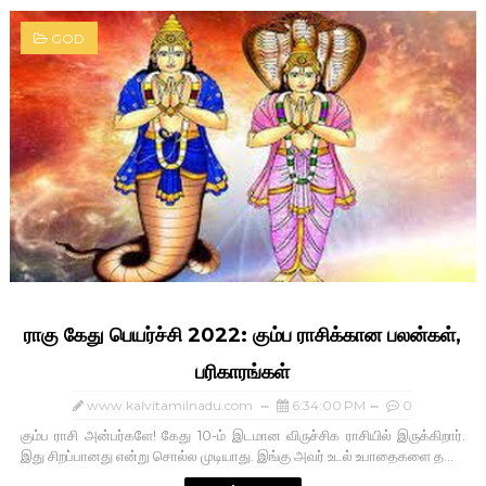
GOD
ராகு கேது பெயர்ச்சி 2022: கும்ப ராசிக்கான பலன்கள்,
பரிகாரங்கள்
www.kalvitamilnadu.com
6:34:00 PM
0
கும்ப ராசி அன்பர்களே! கேது 10-ம்‌ இடமான விருச்சிக ராசியில்‌ இருக்கிறார்‌.
இது சிறப்பானது என்று சொல்ல முடியாது. இங்கு அவர்‌ உடல்‌ உபாதைகளை த...