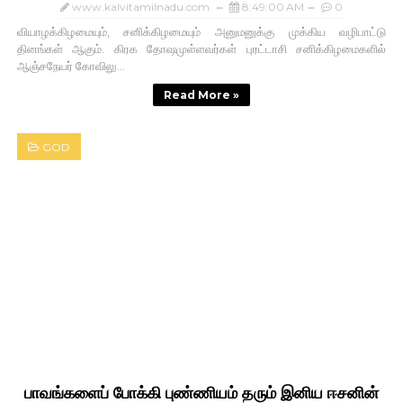
www.kalvitamilnadu.com
8:49:00 AM
0
வியாழக்கிழமையும், சனிக்கிழமையும் அனுமனுக்கு முக்கிய வழிபாட்டு
தினங்கள் ஆகும். கிரக தோஷமுள்ளவர்கள் புரட்டாசி சனிக்கிழமைகளில்
ஆஞ்சநேயர் கோவிலு...
Read More »
GOD
பாவங்களைப் போக்கி புண்ணியம் தரும் இனிய ஈசனின்