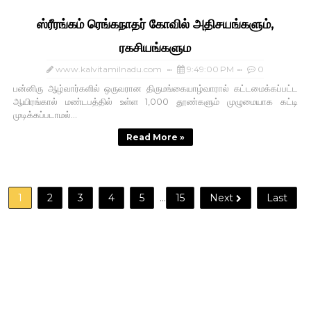
ஸ்ரீரங்கம் ரெங்கநாதர் கோவில் அதிசயங்களும்,
ரகசியங்களும
www.kalvitamilnadu.com
9:49:00 PM
0
பன்னிரு ஆழ்வார்களில் ஒருவரான திருமங்கையாழ்வாரால் கட்டமைக்கப்பட்ட
ஆயிரங்கால் மண்டபத்தில் உள்ள 1,000 தூண்களும் முழுமையாக கட்டி
முடிக்கப்படாமல்...
Read More »
1
2
3
4
5
...
15
Next
Last