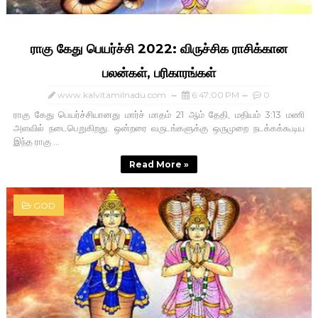
ராகு கேது பெயர்ச்சி 2022: விருச்சிக ராசிக்கான
பலன்கள், பரிகாரங்கள்
www.kalvitamilnadu.com
6:47:00 PM
0
ராகு கேது பெயர்ச்சியானது மார்ச் மாதம் 21 ஆம் தேதி, மதியம் 3:13 மணி
அளவில் நடைபெறுகிறது. ஒன்றரை வருடங்களுக்கு ஒருமுறை நடக்கக்கூடிய
இந்த ராகு ...
Read More »
GOD