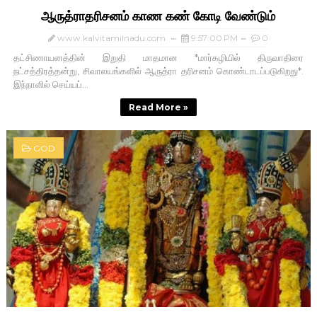
ஆருத்ராதரிசனம் காண கண் கோடி வேண்டும்
www.kalvitamilnadu.com
9:57:00 PM
0
தட்சிணாயனத்தின் இறுதி மாதமான *மார்கழியில் திருவாதிரை
நட்சத்திரத்தன்று, சிவாலயங்களில் ஆருத்ரா தரிசனம் கொண்டாடப்படுகிறது*.
இந்நாளில் செய்யப்...
Read More »
GOD