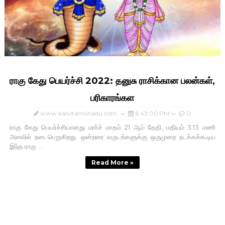
ராகு கேது பெயர்ச்சி 2022: தனுசு ராசிக்கான பலன்கள்,
பரிகாரங்கள
www.kalvitamilnadu.com
6:43:00 PM
0
ராகு கேது பெயர்ச்சியானது மார்ச் மாதம் 21 ஆம் தேதி, மதியம் 3:13 மணி
அளவில் நடைபெறுகிறது. ஒன்றரை வருடங்களுக்கு ஒருமுறை நடக்கக்கூடிய
இந்த ராகு ...
Read More »