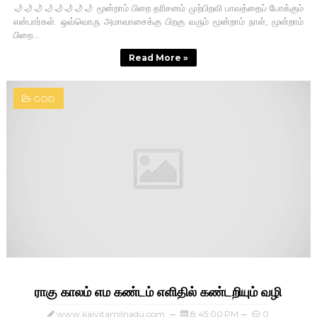
🌙🌙🌙🌙🌙🌙🌙🌙 மூன்றாம் பிறை தரிசனம் முற்பிறவி பாவத்தைப் போக்கும்
என்பார்கள். ஒவ்வொரு அமாவாசைக்கு பிறகு வரும் மூன்றாம் நாள், மூன்றாம்
பிறை...
Read More »
GOD
ராகு காலம் எம கண்டம் எளிதில் கண்டறியும் வழி
www.kalvitamilnadu.com
8:45:00 PM
0