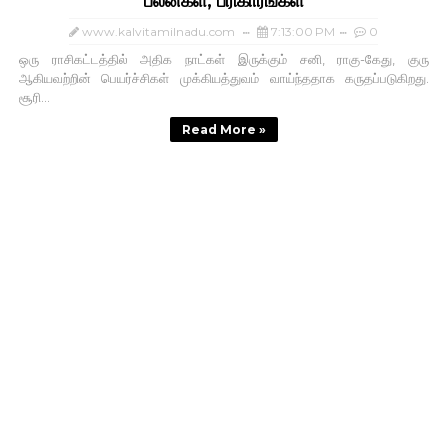
பலன்கள், பரிகாரங்கள்
www.kalvitamilnadu.com
7:13:00 PM
0
ஒரு ராசிகட்டத்தில்‌ அதிக நாட்கள்‌ இருக்கும்‌ சனி, ராகு-கேது, குரு
ஆகியவற்றின்‌ பெயர்ச்சிகள்‌ முக்கியத்துவம்‌ வாய்ந்ததாக கருதப்படுகிறது.
சூரி...
Read More »