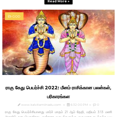
Read More »
GOD
ராகு கேது பெயர்ச்சி 2022: மீனம் ராசிக்கான பலன்கள்,
பரிகாரங்கள
www.kalvitamilnadu.com
6:32:00 PM
0
ராகு கேது பெயர்ச்சியானது மார்ச் மாதம் 21 ஆம் தேதி, மதியம் 3:13 மணி
அளவில் நடைபெறுகிறது. ஒன்றரை வருடங்களுக்கு ஒருமுறை நடக்கக்கூடிய