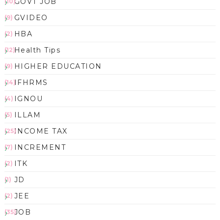
GOVT JOB
(10)
GVIDEO
(9)
HBA
(2)
Health Tips
(12)
HIGHER EDUCATION
(9)
IFHRMS
(14)
IGNOU
(4)
ILLAM
(5)
INCOME TAX
(25)
INCREMENT
(7)
ITK
(2)
JD
(1)
JEE
(2)
JOB
(35)