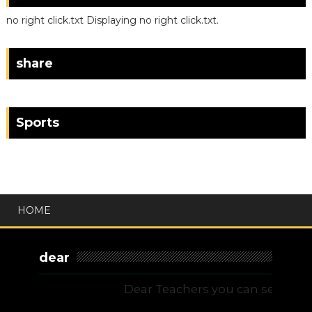
no right click.txt Displaying no right click.txt.
share
Sports
HOME
dear
Dear Teachers you can send their Mate