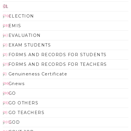
EL
(3)
ELECTION
(70)
EMIS
(18)
EVALUATION
(4)
EXAM STUDENTS
(2)
FORMS AND RECORDS FOR STUDENTS
(3)
FORMS AND RECORDS FOR TEACHERS
(21)
Genuineness Certificate
(1)
Gnews
(96)
GO
(90)
GO OTHERS
(15)
GO TEACHERS
(9)
GOD
(101)