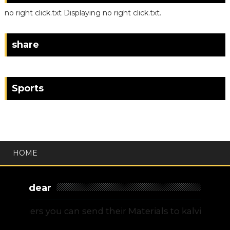
no right click.txt Displaying no right click.txt.
share
Sports
HOME
dear
hers you can send their Materials to kalvitamilnad