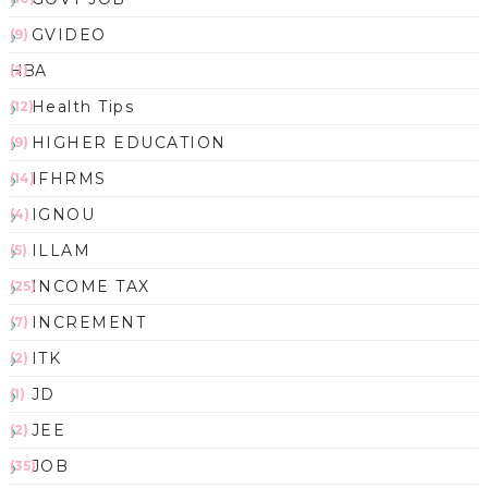
GVIDEO
(9)
HBA
(2)
Health Tips
(12)
HIGHER EDUCATION
(9)
IFHRMS
(14)
IGNOU
(4)
ILLAM
(5)
INCOME TAX
(25)
INCREMENT
(7)
ITK
(2)
JD
(1)
JEE
(2)
JOB
(35)