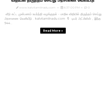
விதியில் திருத்தம் செய்து அரசாணை வெளியீடு
www.kalvitamilnadu.com
6:37:00 PM
0
வீடு கட்ட முன்பணம் உயர்த்தி வழங்குதல் - மாநில விதியில் திருத்தம் செய்து
அரசாணை வெளியீடு . kalvitamilnadu.com 🔖 டியர் அட்மின்ஸ் , இந்த
944...
Read More »