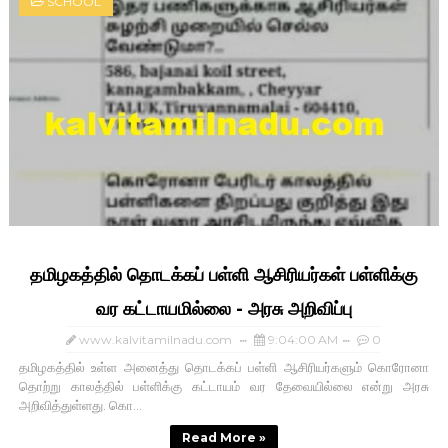
SCHOOL
தமிழகத்தில் தொடக்கப் பள்ளி ஆசிரியர்கள் பள்ளிக்கு
வர கட்டாயமில்லை - அரசு அறிவிப்பு
www.kalvitamilnadu.com
9:04:00 AM
0
தமிழகத்தில் உள்ள அனைத்து தொடக்கப் பள்ளி ஆசிரியர்களும் கொரோனா
தொற்று காலத்தில் பள்ளிக்கு கட்டாயம் வர தேவையில்லை என்று அரசு
அறிவித்துள்ளது. கொ...
Read More »