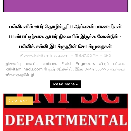
பள்ளிகளில் உயர் தொழில்நுட்ப ஆய்வகம் மாணவர்கள்
பயன்பாட்டிற்காக தயார் நிலையில் இருக்க வேண்டும் -
பள்ளிக் கல்வி இயக்குநரின் செயல்முறைகள்
www.kalvitamilnadu.com
6:47:00 PM
0
இணைப்பு: மாவட்ட வாரியாக Field Engineers விபரப் பட்டியல்
kalvitamilnadu.com 🔖 டியர் அட்மின்ஸ் , இந்த 9444 555 775 எண்ணை
உங்கள் குழுவில் இ...
Read More »
SCHOOL