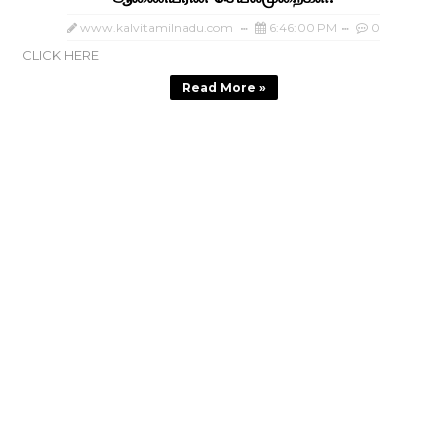
www.kalvitamilnadu.com
6:46:00 PM
0
CLICK HERE
Read More »