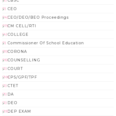
CBSC
(2)
CEO
(1)
CEO/DEO/BEO Proceedings
(14)
CM CELL/RTI
(17)
COLLEGE
(4)
Commissioner Of School Education
(1)
CORONA
(51)
COUNSELLING
(15)
COURT
(2)
CPS/GPF/TPF
(30)
CTET
(2)
DA
(3)
DEO
(2)
DEP EXAM
(25)