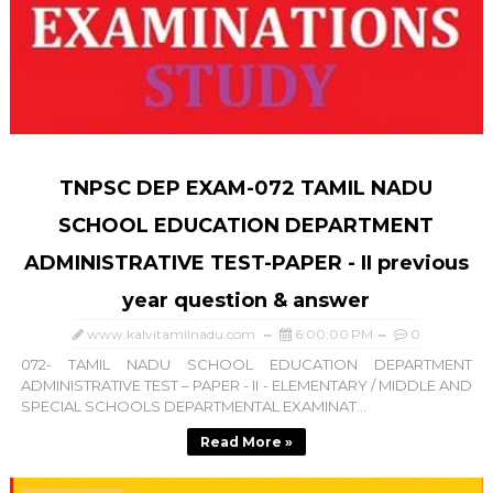
TNPSC DEP EXAM-072 TAMIL NADU
SCHOOL EDUCATION DEPARTMENT
ADMINISTRATIVE TEST-PAPER - II previous
year question & answer
www.kalvitamilnadu.com
6:00:00 PM
0
072- TAMIL NADU SCHOOL EDUCATION DEPARTMENT
ADMINISTRATIVE TEST – PAPER - II - ELEMENTARY / MIDDLE AND
SPECIAL SCHOOLS DEPARTMENTAL EXAMINAT...
Read More »