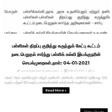
பள்ளிகள் திறப்பு குறித்து கருத்துக் கேட்பு கூட்டம்
நடைபெறுதல் சார்ந்து பள்ளிக் கல்வி இயக்குநரின்
செயல்முறைகள்.நாள்: 04-01-2021
www.kalvitamilnadu.com
5:18:00 PM
0
அரசு/ அரசு உதவிபெறும் மற்றும் தனியார் பள்ளிகள், பள்ளிகள் தற்போது 10ம்
வகுப்பு மற்றும் 12ம் வகுப்பு மாணவர்களின் கல்வி நலன் கருதி பொதுத்தேர்வ...
Read More »