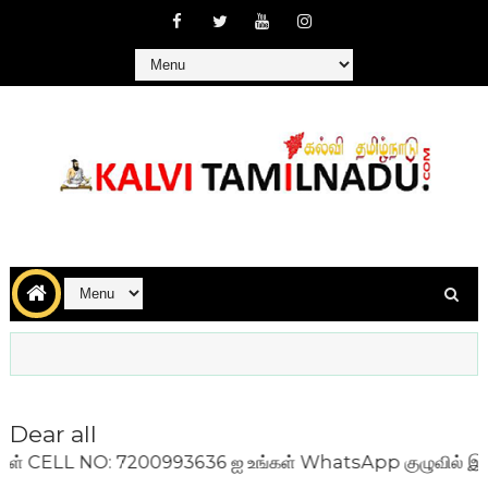
Dear all
: 7200993636 ஐ உங்கள் WhatsApp குழுவில் இணைக்கவும்!