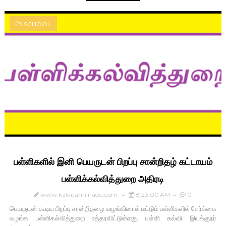
SCHOOL
பள்ளிகளில் இனி பெயருடன் பிறப்பு சான்றிதழ் கட்டாயம்
பள்ளிக்கல்வித்துறை அதிரடி
www.kalvitamilnadu.com
8:23:00 AM
0
பெயருடன் கூடிய பிறப்பு சான்றிதழை வழங்கினால் மட்டும் பள்ளிகளில் சேர்க்கை
வழங்க பள்ளிகல்வித்துறை உத்தரவிட்டுள்ளது பள்ளி கல்வி இயக்குநர்