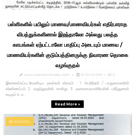
பள்ளிகளில் பயிலும் மாணவ/மாணவியர்கள் எதிர்பாராத
விபத்துக்களினால் இறந்தாலோ அல்லது பலத்த
காயங்கள் ஏற்பட்டாலோ பாதிப்பு அடையும் மாணவ /
மாணவியர்களின் குடும்பத்தினருக்கு நிவாரண தொகை
வழங்குதல்
www.kalvitamilnadu.com
10:10:00 PM
0
இணைக்கப்படவேண்டிய நகல்கள் விவரம் : 1. பெற்றோர் / பாதுகாவலரின்
விண்ணப்பம் 2. மருத்துவரின் சான்று 3. தலைமையாசிரியரின் பரிந்துரைக்
கடிதம் 4. ம...
Read More »
SCHOOL