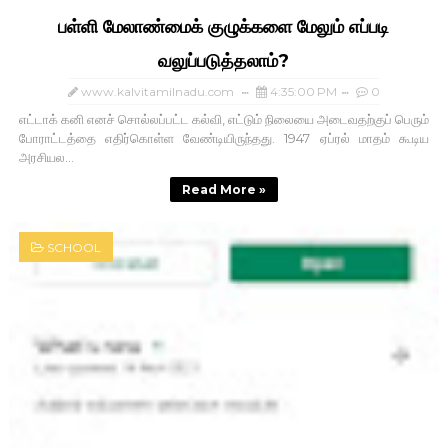
பள்ளி மேலாண்மைக் குழுக்களை மேலும் எப்படி
வலுப்படுத்தலாம்?
www.kalvitamilnadu.com
4:35:00 PM
0
எட்டாக் கனி எனச் சொல்லப்பட்ட கல்வி, எட்டும் நிலையை அடைவதற்குப் பெரும்
போராட்டத்தை எதிர்கொள்ள வேண்டியிருந்தது. 1947 ஏப்ரல் மாதம் கூடிய
அரசியல...
Read More »
SCHOOL