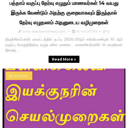
பத்தாம் வகுப்பு தேர்வு எழுதும் மாணவர்கள் 14 வயது
இருக்க வேண்டும் அதற்கு குறைவாகவும் இருந்தால்
தேர்வு எழுதலாம் அதனுடைய வழிமுறைகள்
www.kalvitamilnadu.com
10:44:00 PM
0
திருச்சிராப்பள்ளி மாவட்டத்தில் நடப்பு 2020-21ஆம் கல்வியாண்டில் 10 ஆம்
வகுப்பு பொதுத்தேர்வு எழுத உள்ள மாணவ , மாணவியர்களில் 14 வயதினை
நிறைவு ...
Read More »
SCHOOL