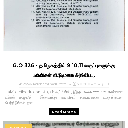
G.O 326 - தமிழகத்தில் 9,10,11 வகுப்புகளுக்கு
பள்ளிகள் விடுமுறை அறிவிப்பு.
www.kalvitamilnadu.com
3:03:00 PM
0
kalvitamilnadu.com 🔖 டியர் அட்மின்ஸ் , இந்த 9444 555 775 எண்ணை
உங்கள் குழுவில் இணைத்து கல்விசார் தகவல்களை உடனுக்குடன்
பெற்றிடுங்கள். நன...
Read More »