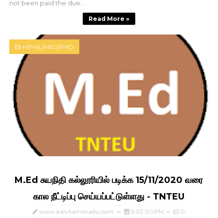
not been paid the due...
Read More »
MPHIL/MED/PHD
M.Ed சுயநிதி கல்லூரியில் படிக்க 15/11/2020 வரை
கால நீட்டிப்பு செய்யப்பட்டுள்ளது - TNTEU
www.kalvitamilnadu.com
5:02:00 PM
0