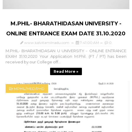
M.PHIL- BHARATHIDASAN UNIVERSITY -
ONLINE ENTRANCE EXAM DATE 31.10.2020
www.kalvitamilnadu.com
7:41:00 AM
0
M.PHIL- BHARATHIDASAN U UNIVERSITY - ONLINE ENTRANCE
EXAM 31.10.2020 Your Application M.Phil. (FT / PT) has been
received by our College off...
Read More »
MPHIL/MED/PHD