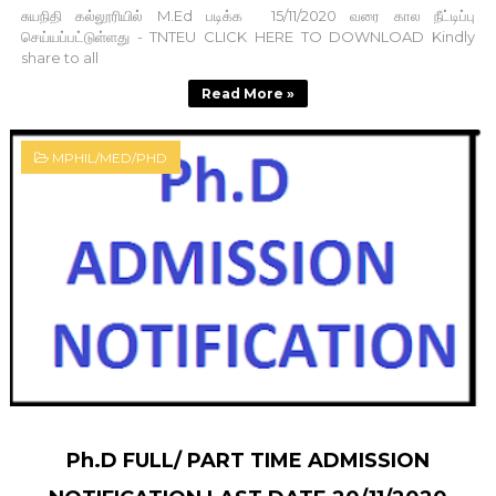
சுயநிதி கல்லூரியில் M.Ed படிக்க 15/11/2020 வரை கால நீட்டிப்பு
செய்யப்பட்டுள்ளது - TNTEU CLICK HERE TO DOWNLOAD Kindly
share to all
Read More »
MPHIL/MED/PHD
Ph.D FULL/ PART TIME ADMISSION