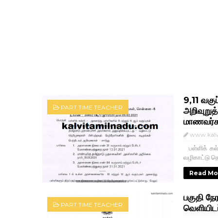
9,11 வகு
PART TIME TEACHER
அறிவுறுத
மாணவர்கள
www.kalv
பள்ளிக் கல்
வழிகாட்டு நெ
Read Mo
பகுதி நே
PART TIME TEACHER
வெளியிட