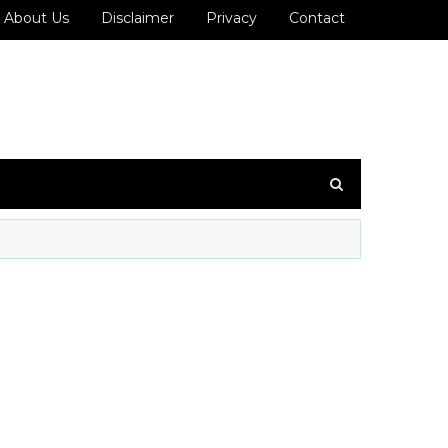
About Us
Disclaimer
Privacy
Contact
: 7200993636 ஐ உங்கள் WhatsApp குழுவில் இணைக்கவும்!