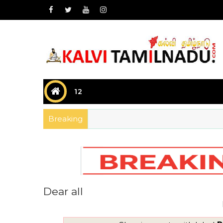
12
Breaking
Dear all
Dear all