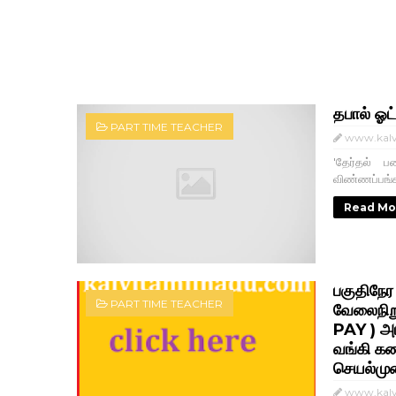
தபால் ஓட
PART TIME TEACHER
www.kalv
'தேர்தல் ப
விண்ணப்பங்கள
Read Mo
பகுதிநே
PART TIME TEACHER
வேலைநிற
PAY ) அட
வங்கி கண
செயல்மு
www.kalv