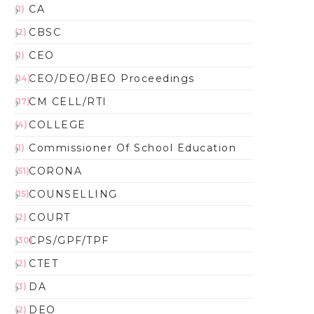
CA
(1)
CBSC
(2)
CEO
(1)
CEO/DEO/BEO Proceedings
(14)
CM CELL/RTI
(17)
COLLEGE
(4)
Commissioner Of School Education
(1)
CORONA
(51)
COUNSELLING
(15)
COURT
(2)
CPS/GPF/TPF
(30)
CTET
(2)
DA
(3)
DEO
(2)