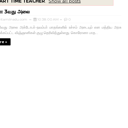
ART TIME TEACHER
.
Show all posts
 3வது அலை
itamilnadu.com
10:38:00 AM
0
ு அலை அக்டோபா்-நவம்பா் மாதங்களில் உச்சம் அடையும் என மத்திய அரசு
ைக்கப்பட்ட விஞ்ஞானிகள் குழு தெரிவித்துள்ளது. கொரோனா பாத...
re »