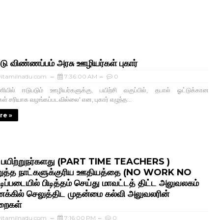
்டு விண்ணப்பம் அரசு ஊழியர்கள் புகார்
itamilnadu.com
7:36:00 AM
0
ணியில் ஈடுபடும் ஊழியர்களுக்கு, பயிற்சி வகுப்பில், தபால் ஓட்டுக்கான
் சரியாக வழங்கப்படவில்லை' என, புகார் எழுந்த...
re »
ர பயிற்றுநர்களது (PART TIME TEACHERS )
ுத்த நாட்களுக்குரிய ஊதியத்தை (NO WORK NO
ிப்படையில் பிடித்தம் செய்து மாவட்டத் திட்ட அலுவலகம்
க்கில் செலுத்திட முதன்மை கல்வி அலுவலரின்
றைகள்
itamilnadu.com
7:16:00 PM
0