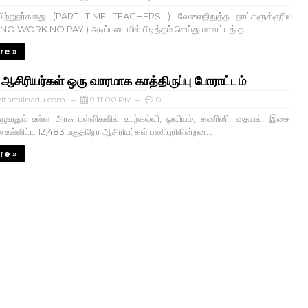
யிற்றுநர்களது (PART TIME TEACHERS ) வேலைநிறுத்த நாட்களுக்குரிய
O WORK NO PAY ) அடிப்படையில் பிடித்தம் செய்து மாவட்டத் த...
re »
 ஆசிரியர்கள் ஒரு வாரமாக காத்திருப்பு போராட்டம்
itamilnadu.com
9:11:00 PM
0
ுழுவதும் உள்ள அரசு பள்ளிகளில் உடற்கல்வி, ஓவியம், கணினி, தையல், இசை,
உள்ளிட்ட 12,483 பகுதிநேர ஆசிரியர்கள் பணிபுரிகின்றன...
re »