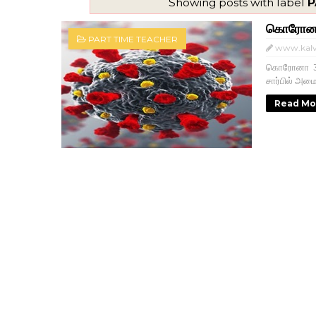
Showing posts with label
P
கொரோனா
PART TIME TEACHER
www.kalv
கொரோனா 3வத
சார்பில் அம
Read Mo