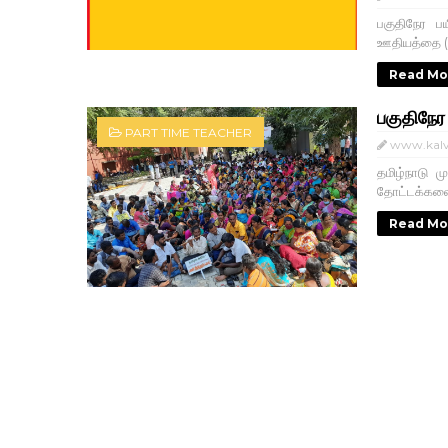
பகுதிநேர ப
ஊதியத்தை (N
Read Mo
பகுதிநேர
PART TIME TEACHER
www.kalv
தமிழ்நாடு ம
தோட்டக்கலை 
Read Mo