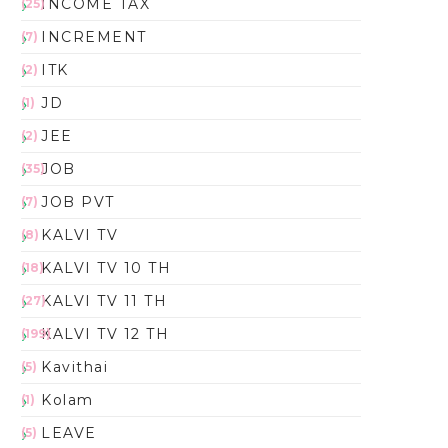
INCOME TAX
(25)
INCREMENT
(7)
ITK
(2)
JD
(1)
JEE
(2)
JOB
(35)
JOB PVT
(7)
KALVI TV
(8)
KALVI TV 10 TH
(18)
KALVI TV 11 TH
(27)
KALVI TV 12 TH
(199)
Kavithai
(5)
Kolam
(1)
LEAVE
(5)