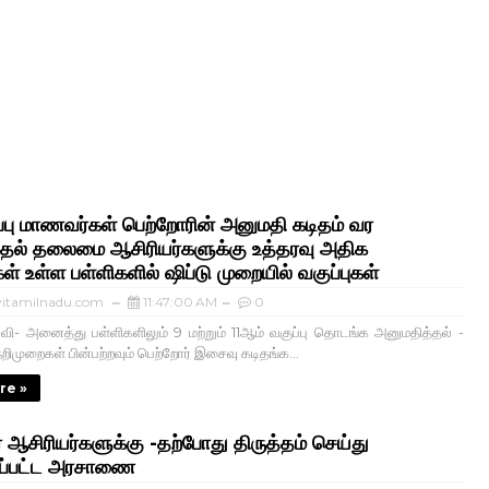
ப்பு மாணவர்கள் பெற்றோரின் அனுமதி கடிதம் வர
்தல் தலைமை ஆசிரியர்களுக்கு உத்தரவு அதிக
் உள்ள பள்ளிகளில் ஷிப்டு முறையில் வகுப்புகள்
itamilnadu.com
11:47:00 AM
0
வி- அனைத்து பள்ளிகளிலும் 9 மற்றும் 11ஆம் வகுப்பு தொடங்க அனுமதித்தல் -
றிமுறைகள் பின்பற்றவும் பெற்றோர் இசைவு கடிதங்க...
re »
ர ஆசிரியர்களுக்கு -தற்போது திருத்தம் செய்து
ப்பட்ட அரசாணை