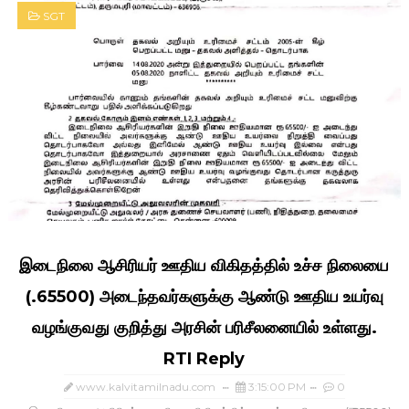
SGT
இடைநிலை ஆசிரியர் ஊதிய விகிதத்தில் உச்ச நிலையை
(₹.65500) அடைந்தவர்களுக்கு ஆண்டு ஊதிய உயர்வு
வழங்குவது குறித்து அரசின் பரிசீலனையில் உள்ளது.
RTI Reply
www.kalvitamilnadu.com
3:15:00 PM
0