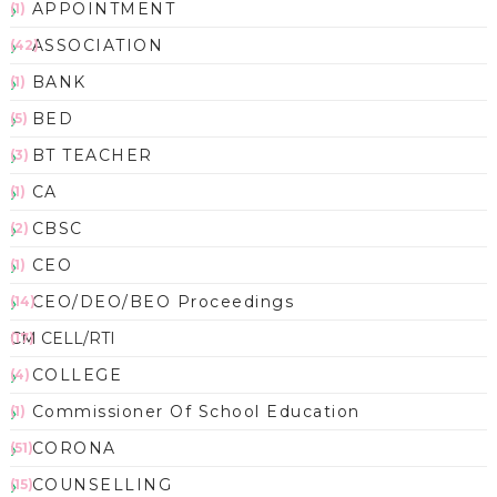
APPOINTMENT
(1)
ASSOCIATION
(42)
BANK
(1)
BED
(5)
BT TEACHER
(3)
CA
(1)
CBSC
(2)
CEO
(1)
CEO/DEO/BEO Proceedings
(14)
CM CELL/RTI
(17)
COLLEGE
(4)
Commissioner Of School Education
(1)
CORONA
(51)
COUNSELLING
(15)