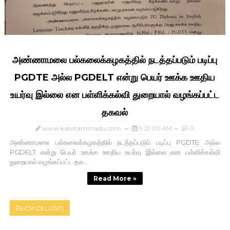
அண்ணாமலை பல்கலைக்கழகத்தில் நடத்தப்படும் படிப்பு
PGDTE அல்ல PGDELT என்று பெயர் ஊக்க ஊதிய
உயர்வு இல்லை என பள்ளிக்கல்வி துறையால் வழங்கப்பட்ட
தகவல்
www.kalvitamilnadu.com
9:21:00 AM
0
அண்ணாமலை பல்கலைக்கழகத்தில் நடத்தப்படும் படிப்பு PGDTE அல்ல
PGDELT என்று பெயர் ஊக்க ஊதிய உயர்வு இல்லை என பள்ளிக்கல்வி
துறையால் வழங்கப்பட்ட தக...
Read More »
CM CELL/RTI