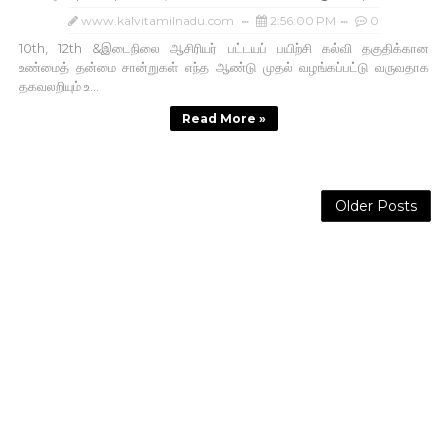
www.kalvitamilnadu.com
2:56:00 PM
0
10th, 12th &இடைநிலை ஆசிரியர் பட்டயப் பயிற்சி கல்வி தகுதிக்கான
உண்மைத் தன்மை சான்றுகள் எந்த ஆண்டு முதல் வழங்கப்பட்டு வருவதாக
தகவலறியும் உ...
Read More »
Older Posts