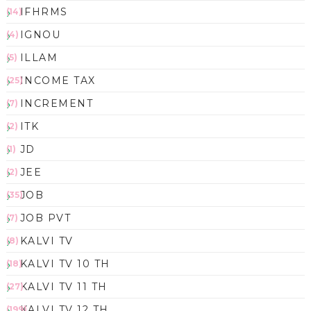
IFHRMS
(14)
IGNOU
(4)
ILLAM
(5)
INCOME TAX
(25)
INCREMENT
(7)
ITK
(2)
JD
(1)
JEE
(2)
JOB
(35)
JOB PVT
(7)
KALVI TV
(8)
KALVI TV 10 TH
(18)
KALVI TV 11 TH
(27)
KALVI TV 12 TH
(199)