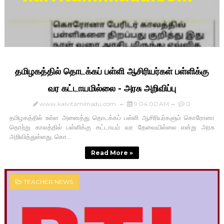
தமிழகத்தில் தொடக்கப் பள்ளி ஆசிரியர்கள் பள்ளிக்கு
வர கட்டாயமில்லை - அரசு அறிவிப்பு
www.kalvitamilnadu.com
9:04:00 AM
0
தமிழகத்தில் உள்ள அனைத்து தொடக்கப் பள்ளி ஆசிரியர்களும் கொரோனா
தொற்று காலத்தில் பள்ளிக்கு கட்டாயம் வர தேவையில்லை என்று அரசு
அறிவித்துள்ளது. கொ...
Read More »
TEACHER NEWS