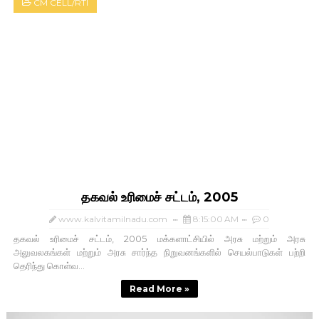
CM CELL/RTI
தகவல் உரிமைச் சட்டம், 2005
www.kalvitamilnadu.com
8:15:00 AM
0
தகவல் உரிமைச் சட்டம், 2005 மக்களாட்சியில் அரசு மற்றும் அரசு
அலுவலகங்கள் மற்றும் அரசு சார்ந்த நிறுவனங்களில் செயல்பாடுகள் பற்றி
தெரிந்து கொள்வ...
Read More »