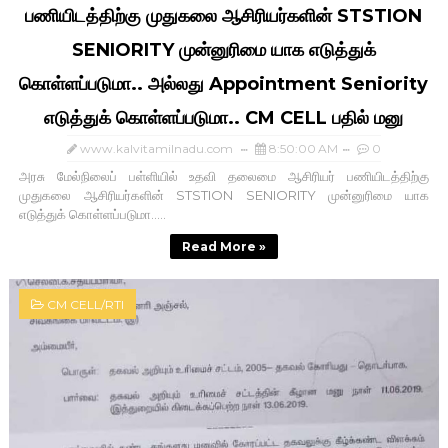
பணியிடத்திற்கு முதுகலை ஆசிரியர்களின் STSTION
SENIORITY முன்னுரிமை யாக எடுத்துக்
கொள்ளப்படுமா.. அல்லது Appointment Seniority
எடுத்துக் கொள்ளப்படுமா.. CM CELL பதில் மனு
www.kalvitamilnadu.com
8:50:00 AM
0
அரசு மேல்நிலைப் பள்ளியில் உதவி தலைமை ஆசிரியர் பணியிடத்திற்கு
முதுகலை ஆசிரியர்களின் STSTION SENIORITY முன்னுரிமை யாக
எடுத்துக் கொள்ளப்படுமா.....
Read More »
CM CELL/RTI