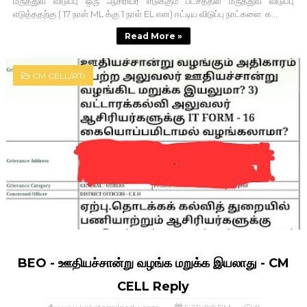
மருத்துவ விடுப்பு ஒரு ஆசிரியர் எடுக்கும் பட்சத்தில் மருத்துவ விடுப்பு
எடுத்ததற்கு ( 17 நாள் ML க்கு 1 நாள் EL என) ஈட்டிய விடுப்பு நாட்களை க...
Read More »
CM CELL/RTI
BEO - ஊதியச்சான்று வழங்க மறுக்க இயலாது - CM
CELL Reply