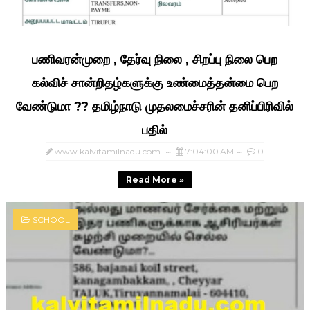
பணிவரன்முறை , தேர்வு நிலை , சிறப்பு நிலை பெற
கல்விச் சான்றிதழ்களுக்கு உண்மைத்தன்மை பெற
வேண்டுமா ?? தமிழ்நாடு முதலமைச்சரின் தனிப்பிரிவில்
பதில்
www.kalvitamilnadu.com
7:04:00 AM
0
Read More »
SCHOOL