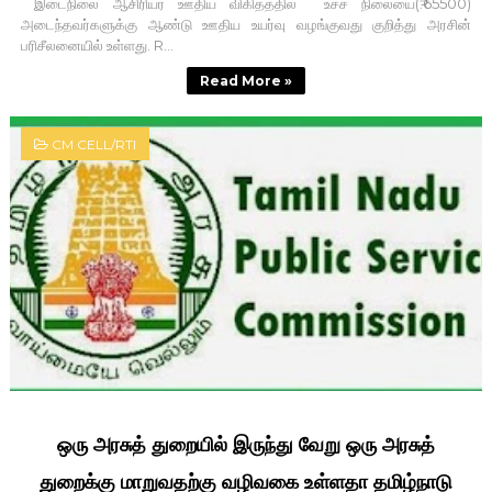
இடைநிலை ஆசிரியர் ஊதிய விகிதத்தில் உச்ச நிலையை(₹.65500)
அடைந்தவர்களுக்கு ஆண்டு ஊதிய உயர்வு வழங்குவது குறித்து அரசின்
பரிசீலனையில் உள்ளது. R...
Read More »
CM CELL/RTI
ஒரு அரசுத் துறையில் இருந்து வேறு ஒரு அரசுத்
துறைக்கு மாறுவதற்கு வழிவகை உள்ளதா தமிழ்நாடு