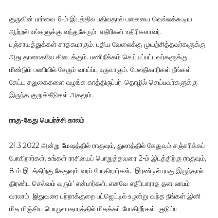
குருவின் பார்வை 6-ம் இடத்தில பதிவதால் பகையை வெல்லக்கூடிய
ஆற்றல் உங்களுக்கு வந்துசேரும். எதிரிகள் உதிரிகளாவர்.
பஞ்சாயத்துக்கள் சாதகமாகும். புதிய வேலைக்கு முயற்சித்தவர்களுக்கு
அது தானாகவே கிடைக்கும். பணிநீக்கம் செய்யப்பட்டவர்களுக்கு
மீண்டும் பணியில் சேரும் வாய்ப்பு உருவாகும். மேலதிகாரிகள் நீங்கள்
கேட்ட சலுகைகளை வழங்க காத்திருப்பர். தொழில் செய்பவர்களுக்கு
இருந்த குறுக்கீடுகள் அகலும்.
ராகு-கேது பெயர்ச்சி காலம்
21.3.2022 அன்று மேஷத்தில் ராகுவும், துலாத்தில் கேதுவும் சஞ்சரிக்கப்
போகிறார்கள். உங்கள் ராசியைப் பொறுத்தவரை 2-ம் இடத்திற்கு ராகுவும்,
8-ம் இடத்திற்கு கேதுவும் வரப் போகிறார்கள். ‘இரண்டில் ராகு இருந்தால்
திரண்ட செல்வம் வரும்’ என்பார்கள். எனவே எதிர்பாராத தன லாபம்
வரலாம். இதுவரை பற்றாக்குறை பட்ஜெட்டில் உழன்று வந்த நீங்கள் இனி
மித மிஞ்சிய பொருளாதாரத்தில் மிதக்கப் போகிறீர்கள். குடும்ப