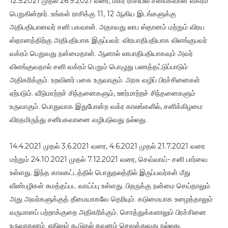
12.5.2021 முதல் 26.9.2021 வரை, மகர ராசியில் சனிபகவான் வக்ரம்
பெறுகின்றார். உங்கள் ராசிக்கு 11, 12 ஆகிய இடங்களுக்கு
அதிபதியானவர் சனி பகவான். அதாவது லாப ஸ்தானம் மற்றும் விரய
ஸ்தானத்திற்கு அதிபதியாக இருப்பவர். விரயாதிபதியாக விளங்குபவர்
வக்ரம் பெறுவது நன்மைதான். ஆனால் லாபாதிபதியாகவும் அவர்
விளங்குவதால் சனி வக்ரம் பெறும் பொழுது பணத்தட்டுப்பாடும்
அதிகரிக்கும். உறவினர் பகை உருவாகும். அரசு வழிப் பிரச்சினைகள்
ஏற்படும். வீடுமாற்றச் சிந்தனைகளும், ஊர்மாற்றச் சிந்தனைகளும்
உருவாகும். பொதுவாக இதுபோன்ற வக்ர காலங்களில், சனிக்கிழமை
விரதமிருந்து சனிபகவானை வழிபடுவது நல்லது.
14.4.2021 முதல் 3.6.2021 வரை, 4.6.2021 முதல் 21.7.2021 வரை
மற்றும் 24.10.2021 முதல் 7.12.2021 வரை, செவ்வாய்- சனி பார்வை
உள்ளது. இந்த காலகட்டத்தில் பொதுநலத்தில் இருப்பவர்கள் மீது
வீண்பழிகள் சுமத்தப்பட வாய்ப்பு உள்ளது. பிறருக்கு நன்மை செய்தாலும்
அது அவர்களுக்குத் தீமையாகவே தெரியும். கடுமையாக உழைத்தாலும்
வருமானப் பற்றாக்குறை அதிகரிக்கும். சொத்துக்களாலும் பிரச்சினை
உருவாகலாம். எதிலும் கூடுதல் கவனம் செலுத்துவது நல்லது.