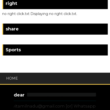
right
no right click.txt Displaying no right click.txt.
share
Sports
HOME
dear
vitamilnadu@gmail.com [or] Whatsapp - 9444555775