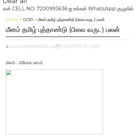
Dear all
CELL NO: 7200993636 ஐ உங்கள் WhatsApp குழுவில் இணைக்கவும
Home
GOD
மீனம் தமிழ் புத்தாண்டு (பிலவ வருட) பலன்
மீனம் தமிழ் புத்தாண்டு (பிலவ வருட) பலன்
www.kalvitamilnadu.com
9:54:00 PM
,GOD
மீனம் : அமோக லாபம்