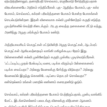
ஏற்படுத்தினாலும், தனாதிபதி செவ்வாய், ராகுவோடு சேர்ந்திருப்பதால்
விரயங்களையே அதிகம் சந்திப்பீர்கள். புத- ஆதித்ய யோகம், புத- சுக்ர
யோகம், செவ்வாய், சுக்ரன் பரிவர்த்தனை யோகம் போன்ற யோகங்கள்
செயல்படுகின்றன. இதன் விளைவாக கல்வி முன்னேற்றம் கருதி எடுத்த
முயற்சிகளில் வெற்றி கிடைக்கும். அடகு வைத்த நகைகளை மீட்டு வந்து,
அணிந்து அழகு பார்க்கும் யோகம் உண்டு.
அத்தியாவசியப் பொருட்கள் மட்டுமின்றி அழகு பொருட்கள், ஆடம்பரப்
பொருட்கள் ஆகியவற்றையும் வாங்கி மகிழக்கூடிய நேரம் இது.
பிள்ளைகளின் கல்வி முன்னேற்றம் கருதி முக்கிய முடிவெடுப்பீர்கள்.
‘பட்டப்படிப்பு முதல் மேல்படிப்பு வரை, படிக்க விரும்பும் பிள்ளைகளைப்
படிக்க வைப்பதா? அல்லது வேலைக்கு சோ்த்து விடுவதா? அல்லது
வேலையில் இருந்து கொண்டே படிப்பை தொடரச் சொல்வதா?’
என்றெல்லாம் உங்கள் மனதில் எண்ணம் கரைபுரண்டு ஓடும்.
செவ்வாய், சுக்ரன் பரிவர்த்தனை யோகம் பெற்றிருப்பதால், முன்பு வாங்கிப்
போட்ட இடங்களெல்லாம் பலமடங்கு விலைக்கு விற்பனை ஆகலாம்.
உடன்பிறப்புகளின் இல்லத்தில் நடைபெறும் மங்கல நிகழ்ச்சிகளை