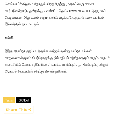
செவ்வாய்க்கிழமை தோறும் விரதமிருந்து முருகப்பெருமானை
வழிபடுவதோடு, குன்றக்குடி வள்ளி - தெய்வானை உடனாய ஆறுமுகப்
பெருமானை அனுகூலம் தரும் நாளில் வழிபட்டு வந்தால் நல்ல காரியம்
இல்லத்தில் நடைபெறும்.
கல்வி
இந்த ஆண்டு குறிப்பிடத்தக்க மாற்றம் ஒன்று உண்டு. உங்கள்
சாதனைகள்மூலம் பெற்றோருக்கு நிம்மதியும் சந்தோஷமும் வரும். வருடக்
கடைசியில் மேடை ஏறிப்பரிசுகள் வாங்க வாய்ப்புள்ளது. மேல்படிப்பு மற்றும்
ஆராய்ச்‘சிப்படிப்பில் சிறந்து விளங்குவீர்கள்.
Tags
GOD#
Share This