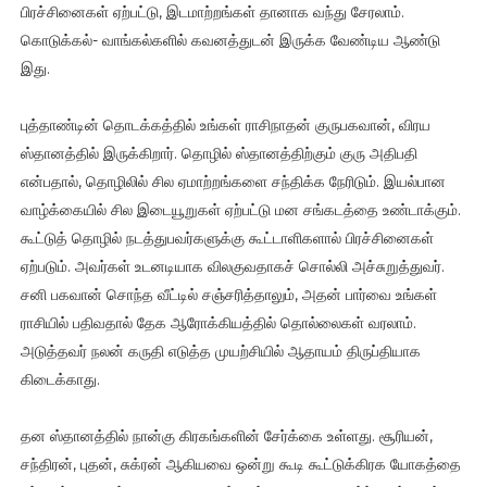
பிரச்சினைகள் ஏற்பட்டு, இடமாற்றங்கள் தானாக வந்து சேரலாம்.
கொடுக்கல்- வாங்கல்களில் கவனத்துடன் இருக்க வேண்டிய ஆண்டு
இது.
புத்தாண்டின் தொடக்கத்தில் உங்கள் ராசிநாதன் குருபகவான், விரய
ஸ்தானத்தில் இருக்கிறார். தொழில் ஸ்தானத்திற்கும் குரு அதிபதி
என்பதால், தொழிலில் சில ஏமாற்றங்களை சந்திக்க நேரிடும். இயல்பான
வாழ்க்கையில் சில இடையூறுகள் ஏற்பட்டு மன சங்கடத்தை உண்டாக்கும்.
கூட்டுத் தொழில் நடத்துபவர்களுக்கு கூட்டாளிகளால் பிரச்சினைகள்
ஏற்படும். அவர்கள் உடனடியாக விலகுவதாகச் சொல்லி அச்சுறுத்துவர்.
சனி பகவான் சொந்த வீட்டில் சஞ்சரித்தாலும், அதன் பார்வை உங்கள்
ராசியில் பதிவதால் தேக ஆரோக்கியத்தில் தொல்லைகள் வரலாம்.
அடுத்தவர் நலன் கருதி எடுத்த முயற்சியில் ஆதாயம் திருப்தியாக
கிடைக்காது.
தன ஸ்தானத்தில் நான்கு கிரகங்களின் சேர்க்கை உள்ளது. சூரியன்,
சந்திரன், புதன், சுக்ரன் ஆகியவை ஒன்று கூடி கூட்டுக்கிரக யோகத்தை