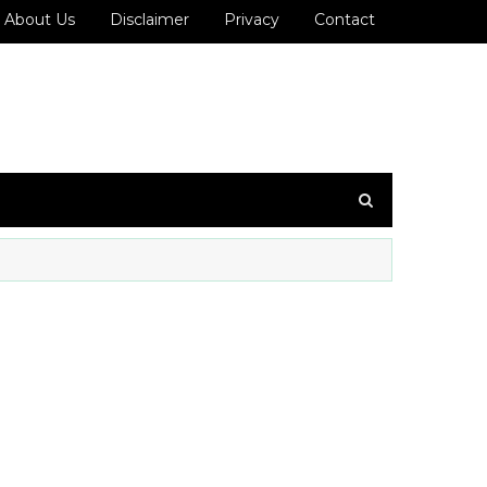
About Us
Disclaimer
Privacy
Contact
NO: 7200993636 ஐ உங்கள் WhatsApp குழுவில் இணைக்கவும்!