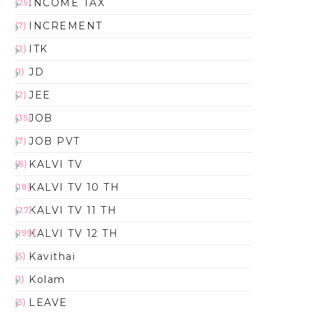
INCOME TAX
(25)
INCREMENT
(7)
ITK
(2)
JD
(1)
JEE
(2)
JOB
(35)
JOB PVT
(7)
KALVI TV
(8)
KALVI TV 10 TH
(18)
KALVI TV 11 TH
(27)
KALVI TV 12 TH
(199)
Kavithai
(5)
Kolam
(1)
LEAVE
(5)