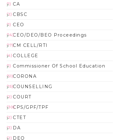
CA
(1)
CBSC
(2)
CEO
(1)
CEO/DEO/BEO Proceedings
(14)
CM CELL/RTI
(17)
COLLEGE
(4)
Commissioner Of School Education
(1)
CORONA
(51)
COUNSELLING
(15)
COURT
(2)
CPS/GPF/TPF
(30)
CTET
(2)
DA
(3)
DEO
(2)