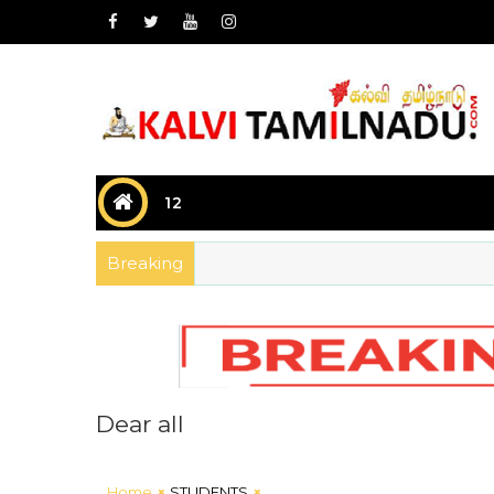
12
Breaking
Dear all
Dear a
Home
STUDENTS