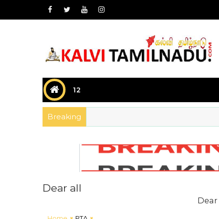
12
Breaking
Dear all
Dear all கல்வ
Home
PTA