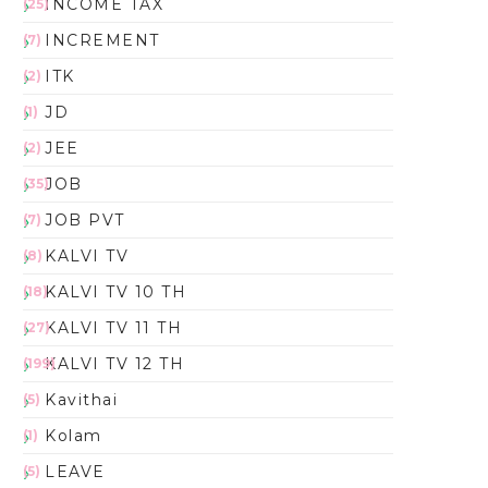
INCOME TAX
(25)
INCREMENT
(7)
ITK
(2)
JD
(1)
JEE
(2)
JOB
(35)
JOB PVT
(7)
KALVI TV
(8)
KALVI TV 10 TH
(18)
KALVI TV 11 TH
(27)
KALVI TV 12 TH
(199)
Kavithai
(5)
Kolam
(1)
LEAVE
(5)