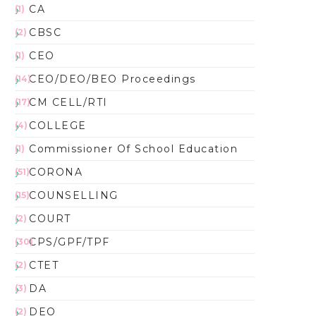
CA
(1)
CBSC
(2)
CEO
(1)
CEO/DEO/BEO Proceedings
(14)
CM CELL/RTI
(17)
COLLEGE
(4)
Commissioner Of School Education
(1)
CORONA
(51)
COUNSELLING
(15)
COURT
(2)
CPS/GPF/TPF
(30)
CTET
(2)
DA
(3)
DEO
(2)