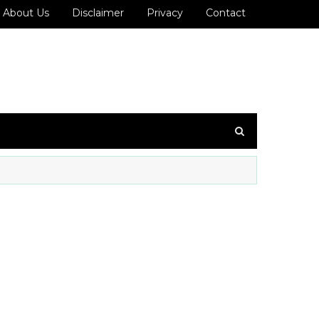
About Us
Disclaimer
Privacy
Contact
0993636 ஐ உங்கள் WhatsApp குழுவில் இணைக்கவும்!