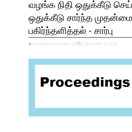
வழங்க நிதி ஒதுக்கீடு செய
ஒதுக்கீடு சார்ந்த முதன்ம
பகிர்ந்தளித்தல் - சார்பு
www.kalvitamilnadu.com
9:52:00 PM
,PTA