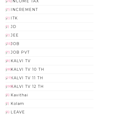
INCOME TAX
(25)
INCREMENT
(7)
ITK
(2)
JD
(1)
JEE
(2)
JOB
(35)
JOB PVT
(7)
KALVI TV
(8)
KALVI TV 10 TH
(18)
KALVI TV 11 TH
(27)
KALVI TV 12 TH
(199)
Kavithai
(5)
Kolam
(1)
LEAVE
(5)