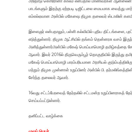
அதோடு கொரோனா காலம் என்பதால் மாணவர்கள் ஆன்லைன் பள்ளி,
பாடங்களும் இதற்கு ஏற்றபடி டிஜிட்டலை மையமாக வைத்து மாற்ற
எம்எல்ஏவான அன்பில் மகேஷை திமுக தலைவர் ஸ்டாலின் களமிற
இளைஞர் என்பதாலும், பள்ளி கல்வியில் புதிய திட்டங்களை, புர
எடுத்துள்ளார். திமுக ஆட்சியில் தங்கம் தென்னரசு வசம் 
அளித்துள்ளார்அன்பில் மகேஷ் பொய்யாமொழி தமிழ்கத்தை சேர்ந்
ஆவார். இவர் 2016ல் திருவெரும்பூர் தொகுதியில் இருந்து தமிழ்
மகேஷ் பொய்யாமொழி பாரம்பரியமான அரசியல் குடும்பத்திலிரு
மற்றும் திமுக முன்னாள் உறுப்பினர் அன்பில் பி. தர்மலிங்கத்த
சேர்ந்த தலைவர் ஆவார்.
16வது சட்டப்பேரவைத் தேர்தலில் சட்டமன்ற உறுப்பினராகத் தேர்
செய்யப்பட்டுள்ளார்.
தனிப்பட்ட வாழ்க்கை
முழுப் பெயர்