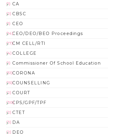
CA
(1)
CBSC
(2)
CEO
(1)
CEO/DEO/BEO Proceedings
(14)
CM CELL/RTI
(17)
COLLEGE
(4)
Commissioner Of School Education
(1)
CORONA
(51)
COUNSELLING
(15)
COURT
(2)
CPS/GPF/TPF
(30)
CTET
(2)
DA
(3)
DEO
(2)