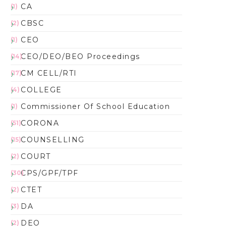
CA
(1)
CBSC
(2)
CEO
(1)
CEO/DEO/BEO Proceedings
(14)
CM CELL/RTI
(17)
COLLEGE
(4)
Commissioner Of School Education
(1)
CORONA
(51)
COUNSELLING
(15)
COURT
(2)
CPS/GPF/TPF
(30)
CTET
(2)
DA
(3)
DEO
(2)