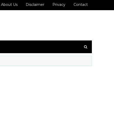
About Us
Disclaimer
Privacy
Contact
: 7200993636 ஐ உங்கள் WhatsApp குழுவில் இணைக்கவும்!