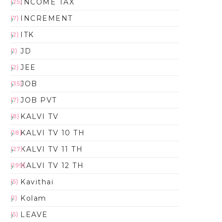
INCOME TAX
(25)
INCREMENT
(7)
ITK
(2)
JD
(1)
JEE
(2)
JOB
(35)
JOB PVT
(7)
KALVI TV
(8)
KALVI TV 10 TH
(18)
KALVI TV 11 TH
(27)
KALVI TV 12 TH
(199)
Kavithai
(5)
Kolam
(1)
LEAVE
(5)