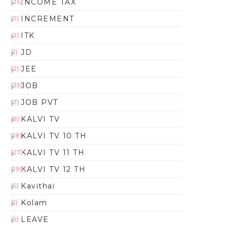
INCOME TAX
(25)
INCREMENT
(7)
ITK
(2)
JD
(1)
JEE
(2)
JOB
(35)
JOB PVT
(7)
KALVI TV
(8)
KALVI TV 10 TH
(18)
KALVI TV 11 TH
(27)
KALVI TV 12 TH
(199)
Kavithai
(5)
Kolam
(1)
LEAVE
(5)