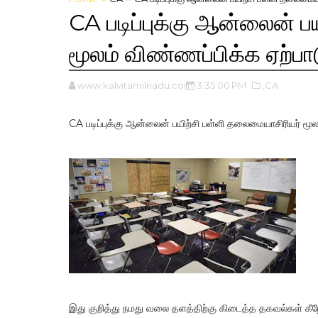
CA படிப்புக்கு ஆன்லைன் ப
மூலம் விண்ணப்பிக்க ஏற்பா
www.kalvitamilnadu.com
3:35:00 PM
,CA
CA படிப்புக்கு ஆன்லைன் பயிற்சி பள்ளி தலைமையாசிரியர் மூல
இது குறித்து நமது வலை தளத்திற்கு கிடைத்த தகவல்கள் கீழே