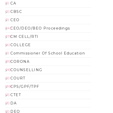
CA
(1)
CBSC
(2)
CEO
(1)
CEO/DEO/BEO Proceedings
(14)
CM CELL/RTI
(17)
COLLEGE
(4)
Commissioner Of School Education
(1)
CORONA
(51)
COUNSELLING
(15)
COURT
(2)
CPS/GPF/TPF
(30)
CTET
(2)
DA
(3)
DEO
(2)