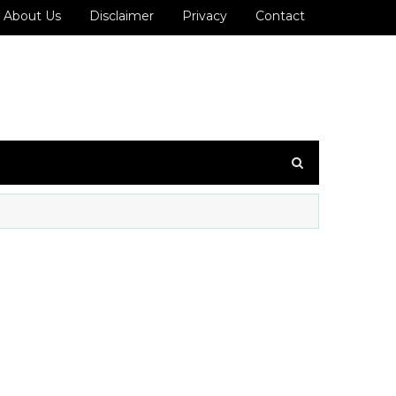
About Us
Disclaimer
Privacy
Contact
7200993636 ஐ உங்கள் WhatsApp குழுவில் இணைக்கவும்!