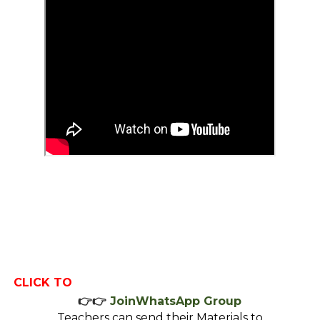
CLICK TO
👉👉
JoinWhatsApp Group
Teachers can send their Materials to