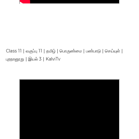
Class 11 | வகுப்பு 11 | தமிழ் | பொருண்மை | பண்பாடு | செய்யுள் |
புறநானூறு | இயல் 3 | KalviTv