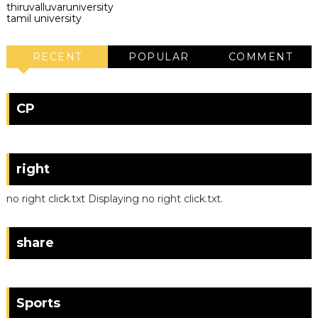
thiruvalluvaruniversity
tamil university
RECENT
POPULAR
COMMENT
CP
right
no right click.txt Displaying no right click.txt.
share
Sports