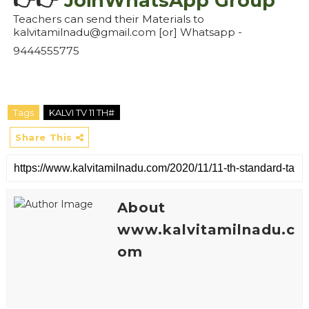
👉👉
JoinWhatsApp Group
Teachers can send their Materials to
kalvitamilnadu@gmail.com [or] Whatsapp -
9444555775
Tags
KALVI TV 11 TH#
Share This
About
www.kalvitamilnadu.c
om