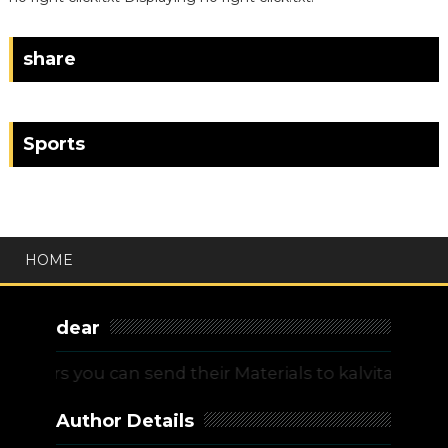
share
Sports
HOME
dear
rs you can send their Materials to kalvitamilnadu@
Author Details