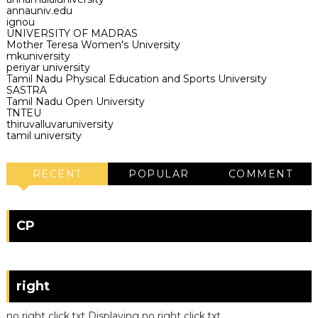
annauniv.edu
ignou
UNIVERSITY OF MADRAS
Mother Teresa Women's University
mkuniversity
periyar university
Tamil Nadu Physical Education and Sports University
SASTRA
Tamil Nadu Open University
TNTEU
thiruvalluvaruniversity
tamil university
RECENT
POPULAR
COMMENT
CP
right
no right click.txt Displaying no right click.txt.